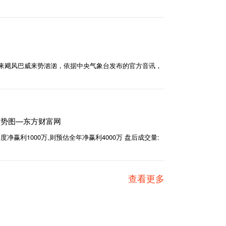
台，规格拉得非
2026年07月28
2024-2030
近来飓风巴威来势汹汹，依据中央气象台发布的官方音讯，
2023年全球GPS自
合增長率（CA
2026年07月28
_走势图—东方财富网
2024年05月01日Bl
000万,则预估全年净赢利4000万 盘后成交量:
Zen5的桌面版Gra
车。而到了明年
查看更多