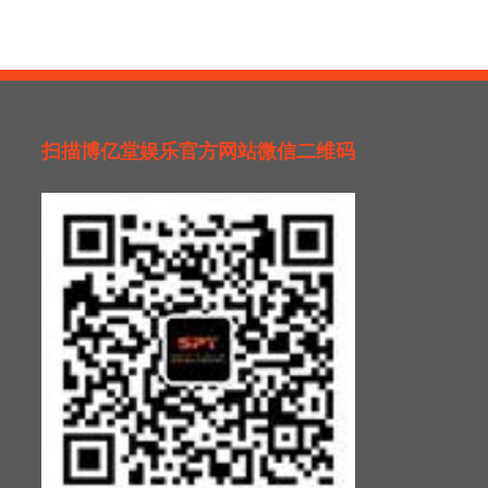
扫描博亿堂娱乐官方网站微信二维码
1