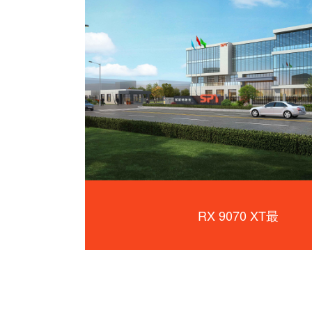
RX 9070 XT最